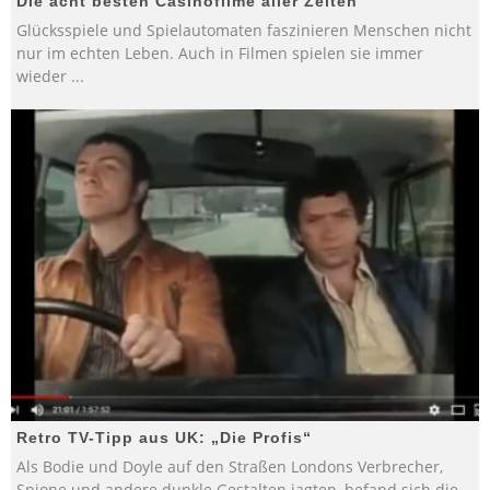
Die acht besten Casinofilme aller Zeiten
Glücksspiele und Spielautomaten faszinieren Menschen nicht
nur im echten Leben. Auch in Filmen spielen sie immer
wieder
...
Retro TV-Tipp aus UK: „Die Profis“
Als Bodie und Doyle auf den Straßen Londons Verbrecher,
Spione und andere dunkle Gestalten jagten, befand sich die