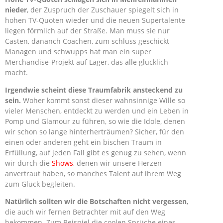
nieder
, der Zuspruch der Zuschauer spiegelt sich in
hohen TV-Quoten wieder und die neuen Supertalente
liegen förmlich auf der Straße. Man muss sie nur
Casten, dananch Coachen, zum schluss geschickt
Managen und schwupps hat man ein super
Merchandise-Projekt auf Lager, das alle glücklich
macht.
Irgendwie scheint diese Traumfabrik ansteckend zu
sein.
Woher kommt sonst dieser wahnsinnige Wille so
vieler Menschen, entdeckt zu werden und ein Leben in
Pomp und Glamour zu führen, so wie die Idole, denen
wir schon so lange hinterherträumen? Sicher, für den
einen oder anderen geht ein bischen Traum in
Erfüllung, auf jeden Fall gibt es genug zu sehen, wenn
wir durch die
Shows
, denen wir unsere Herzen
anvertraut haben, so manches Talent auf ihrem Weg
zum Glück begleiten.
Natürlich sollten wir die Botschaften nicht vergessen
,
die auch wir fernen Betrachter mit auf den Weg
bekommen. Zum Beispiel die coolen Sprüche eines