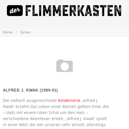
Home
Serien
ALFRED J. KWAK (1989-91)
Die vielfach ausgezeichnete
Kinderserie
„Alfred J.
Kwak“ erzählt das Leben einer kleinen gelben Ente, die
– stets mit einem roten Schal um den Hals –
verschiedene Abenteuer erlebt. „Alfred J. Kwak“ spielt
in einer Welt, die der unseren sehr ähnelt; allerdings