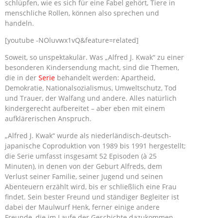
schlüpfen, wie es sich für eine Fabel gehört, Tiere in
menschliche Rollen, können also sprechen und
handeln.
[youtube -NOluvwx1vQ&feature=related]
Soweit, so unspektakulär. Was „Alfred J. Kwak“ zu einer
besonderen Kindersendung macht, sind die Themen,
die in der
Serie
behandelt werden: Apartheid,
Demokratie, Nationalsozialismus, Umweltschutz, Tod
und Trauer, der Walfang und andere. Alles natürlich
kindergerecht aufbereitet – aber eben mit einem
aufklärerischen Anspruch.
„Alfred J. Kwak“ wurde als niederländisch-deutsch-
japanische Coproduktion von 1989 bis 1991 hergestellt;
die Serie umfasst insgesamt 52 Episoden (à 25
Minuten), in denen von der Geburt Alfreds, dem
Verlust seiner Familie, seiner Jugend und seinen
Abenteuern erzählt wird, bis er schließlich eine Frau
findet. Sein bester Freund und ständiger Begleiter ist
dabei der Maulwurf Henk, ferner einige andere
Freunde, die im Laufe der Geschichte dazukommen.