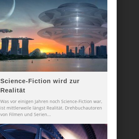
Science-Fiction wird zur
Realität
Was vor einigen Jahren noch Science-Fiction war,
ist mittlerweile längst Realität. Drehbuchautoren
von Filmen und Serien
...