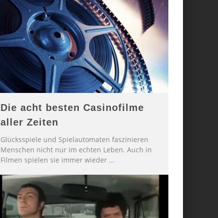
Die acht besten Casinofilme
aller Zeiten
Glücksspiele und Spielautomaten faszinieren
Menschen nicht nur im echten Leben. Auch in
Filmen spielen sie immer wieder
...