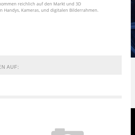
e kommen reichlich auf den Markt und 3D
in Handys, Kameras, und digitalen Bilderrahmen.
EN AUF: