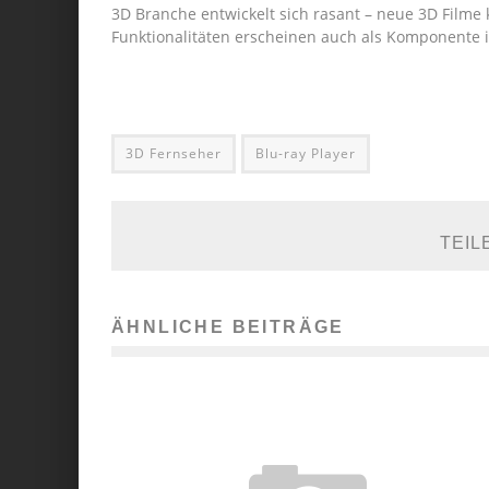
3D Branche entwickelt sich rasant – neue 3D Film
Funktionalitäten erscheinen auch als Komponente 
3D Fernseher
Blu-ray Player
TEIL
ÄHNLICHE BEITRÄGE