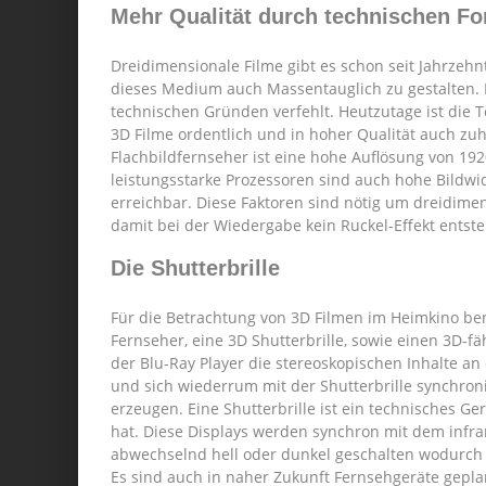
Mehr Qualität durch technischen For
Dreidimensionale Filme gibt es schon seit Jahrzeh
dieses Medium auch Massentauglich zu gestalten
technischen Gründen verfehlt. Heutzutage ist die 
3D Filme ordentlich und in hoher Qualität auch z
Flachbildfernseher ist eine hohe Auflösung von 19
leistungsstarke Prozessoren sind auch hohe Bildwi
erreichbar. Diese Faktoren sind nötig um dreidime
damit bei der Wiedergabe kein Ruckel-Effekt entste
Die Shutterbrille
Für die Betrachtung von 3D Filmen im Heimkino be
Fernseher, eine 3D Shutterbrille, sowie einen 3D-fä
der Blu-Ray Player die stereoskopischen Inhalte an
und sich wiederrum mit der Shutterbrille synchron
erzeugen. Eine Shutterbrille ist ein technisches Ger
hat. Diese Displays werden synchron mit dem infr
abwechselnd hell oder dunkel geschalten wodurch 
Es sind auch in naher Zukunft Fernsehgeräte geplan